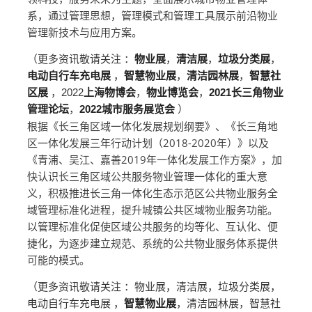
系，通过管理思想，管理模式和管理工具展示前沿物业
管理新技术与应用方案。
（更多资讯敬请关注 ：
物业展
，
清洁展
，
垃圾分类展
，
电动自行车充电展
，
智慧物业展
，
清洁园林展
，
智慧社
区展
，2022
上海物博会
，
物业博览会
，
2021长三角物业
管理论坛
，
2022城市服务展览会
）
根据《长三角区域一体化发展规划纲要》、《长三角地
区一体化发展三年行动计划（2018-2020年）》以及
《青浦、吴江、嘉善2019年一体化发展工作方案》，加
快认识长三角区域公共服务物业管理一体化的重大意
义，积极推进长三角一体化生态示范区公共物业服务全
域管理标准化进程，提升城镇公共区域物业服务功能。
以管理标准化促使区域公共服务的均等化、互认化、便
捷化，为逐步建立规范、系统的公共物业服务体系提供
可能的模式。
（更多资讯敬请关注 ：物业展，清洁展，垃圾分类展，
电动自行车充电展 ，
智慧物业展
，清洁园林展，智慧社