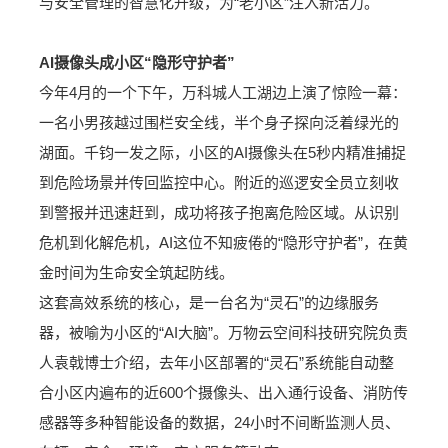
与安全管理的智慧化升级，为“老小区”注入新活力。
AI摄像头成小区“隐形守护者”
今年4月的一个下午，万科城人工湖边上演了惊险一幕：
一名小男孩越过围栏安全线，半个身子探向泛着绿光的
湖面。千钧一发之际，小区的AI摄像头在5秒内精准捕捉
到危险场景并传回监控中心。附近的巡逻安全员立刻收
到警报并迅速赶到，成功将孩子抱离危险区域。从识别
危机到化解危机，AI这位不知疲倦的“隐形守护者”，在黄
金时间为生命安全筑起防线。
这套高效系统的核心，是一台名为“灵石”的边缘服务
器，被喻为小区的“AI大脑”。万物云空间科技研究院负责
人袁戟博士介绍，去年小区部署的“灵石”系统能自动整
合小区内遍布的近600个摄像头、出入通行设备、消防传
感器等多种智能设备的数据，24小时不间断监测人员、