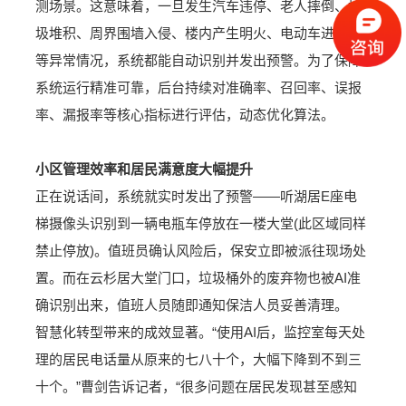
测场景。这意味着，一旦发生汽车违停、老人摔倒、垃
圾堆积、周界围墙入侵、楼内产生明火、电动车进电梯
等异常情况，系统都能自动识别并发出预警。为了保障
系统运行精准可靠，后台持续对准确率、召回率、误报
率、漏报率等核心指标进行评估，动态优化算法。
小区管理效率和居民满意度大幅提升
正在说话间，系统就实时发出了预警——听湖居E座电
梯摄像头识别到一辆电瓶车停放在一楼大堂(此区域同样
禁止停放)。值班员确认风险后，保安立即被派往现场处
置。而在云杉居大堂门口，垃圾桶外的废弃物也被AI准
确识别出来，值班人员随即通知保洁人员妥善清理。
智慧化转型带来的成效显著。“使用AI后，监控室每天处
理的居民电话量从原来的七八十个，大幅下降到不到三
十个。”曹剑告诉记者，“很多问题在居民发现甚至感知