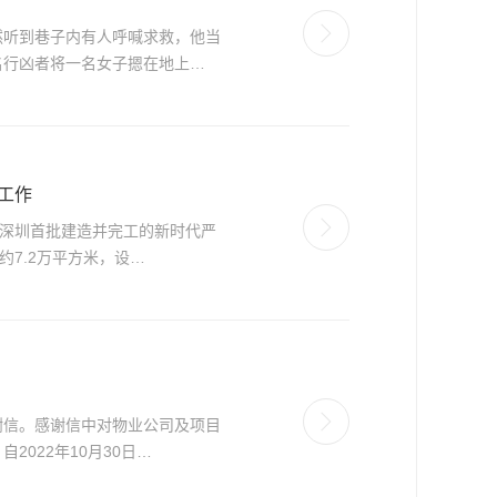
然听到巷子内有人呼喊求救，他当
名行凶者将一名女子摁在地上…
工作
深圳首批建造并完工的新时代严
7.2万平方米，设…
谢信。感谢信中对物业公司及项目
022年10月30日…