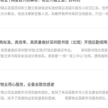
物业 | 两度救人扬美名！物业人魏立苗，好样的
圳锦云花园项目职工魏立苗骑电动车途经锦云花园与富东小区交汇处，忽
有大众集合，他坚决果断逆着人流，向着呼救声传来的当地跑去，只见一
| 高标准、高效率、高质量做好深圳图书馆（北馆）开馆后勤保障
、高质量做好深圳图书馆(北馆)开馆后勤保证作业。 深圳图书馆北馆是
能立体书库和全自动分拣体系，承担着“一馆一库三中心”功用，建筑面积约
：物业用心服务，业委会致信感谢
有限公司及英郡岁月项目服务团队，收到了来自英郡岁月小区业委会的感
现，给予了高度的必定和逼真的感谢。 莱蒙物业英郡岁月服务团队，自2