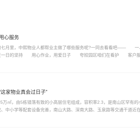
 用心服务
的七月里，中熙物业人都帮业主做了哪些服务呢?一同去看看吧—— 
一日的坚持 用心作业，用爱日子 夸姣园区咱们在看护 客户服
“这家物业真会过日子”
.5万㎡，由5栋错落有致的小高层住宅组成，容积率2.3，是南山区罕有的
院、中小学等配套设备完善，南山大路、深南大路、玉泉路等交通干道近