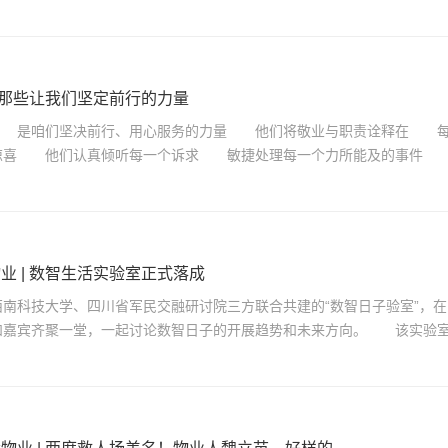
 那些让我们坚定前行的力量
常 是咱们坚决前行、用心服务的力量 他们将敬业与职责诠释在 
惊喜 他们认真倾听每一个诉求 敏捷处理每一个力所能及的事件 
 | 数智生活实验室正式落成
南科技大学、四川省军民交融研讨院三方联合共建的“数智日子验室”，
和嘉宾齐聚一堂，一起讨论数智日子的开展趋势和未来方向。 该实验室通