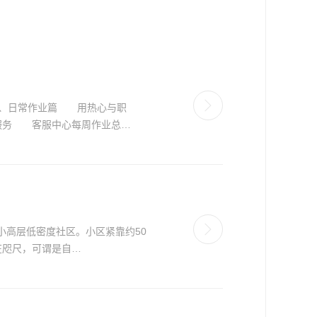
一、日常作业篇 用热心与职
务 客服中心每周作业总…
小高层低密度社区。小区紧靠约50
在咫尺，可谓是自…