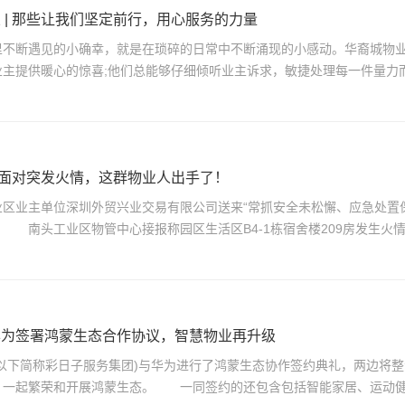
 | 那些让我们坚定前行，用心服务的力量
不断遇见的小确幸，就是在琐碎的日常中不断涌现的小感动。华裔城物业
业主提供暖心的惊喜;他们总能够仔细倾听业主诉求，敏捷处理每一件量力
| 面对突发火情，这群物业人出手了！
区业主单位深圳外贸兴业交易有限公司送来“常抓安全未松懈、应急处置
 南头工业区物管中心接报称园区生活区B4-1栋宿舍楼209房发生火
华为签署鸿蒙生态合作协议，智慧物业再升级
以下简称彩日子服务集团)与华为进行了鸿蒙生态协作签约典礼，两边将
，一起繁荣和开展鸿蒙生态。 一同签约的还包含包括智能家居、运动健