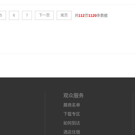
5
6
7
下一页
尾页
共
112
页
1120
条数据
观众服务
展商名单
下载专区
如何到达
酒店住宿